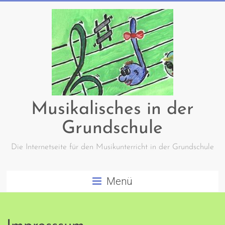
Zum
Inhalt
springen
Musikalisches in der
Grundschule
Die Internetseite für den Musikunterricht in der Grundschule
Menü