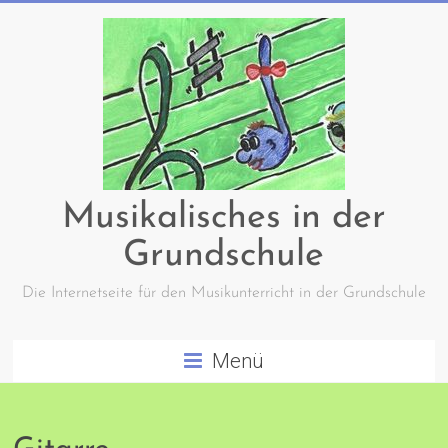
Zum
Inhalt
springen
Musikalisches in der
Grundschule
Die Internetseite für den Musikunterricht in der Grundschule
Menü