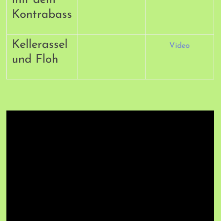
mit dem
Kontrabass
Kellerassel
Video
und Floh