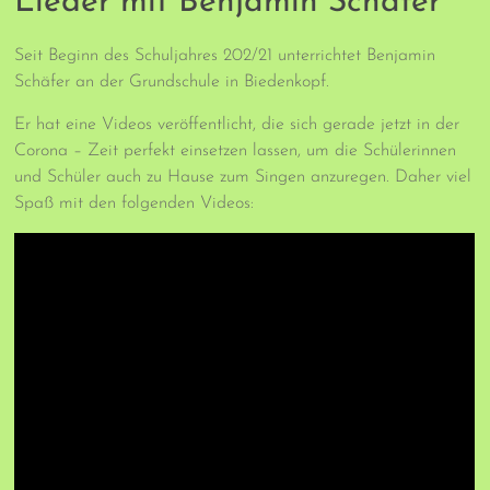
Lieder mit Benjamin Schäfer
Seit Beginn des Schuljahres 202/21 unterrichtet Benjamin
Schäfer an der Grundschule in Biedenkopf.
Er hat eine Videos veröffentlicht, die sich gerade jetzt in der
Corona – Zeit perfekt einsetzen lassen, um die Schülerinnen
und Schüler auch zu Hause zum Singen anzuregen. Daher viel
Spaß mit den folgenden Videos: